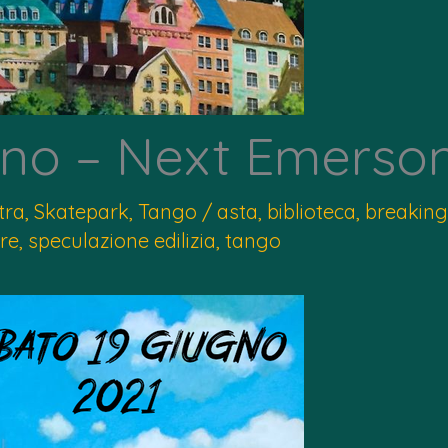
no – Next Emerson
tra
,
Skatepark
,
Tango
/
asta
,
biblioteca
,
breaking
ere
,
speculazione edilizia
,
tango