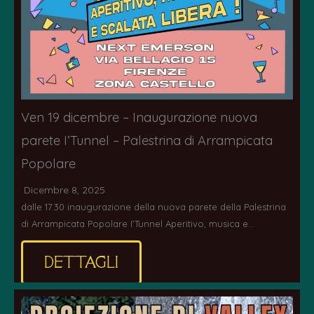
Ven 19 dicembre – Inaugurazione nuova
parete I’Tunnel – Palestrina di Arrampicata
Popolare
Dicembre 8, 2025
dalle 17.30 inaugurazione della nuova parete della Palestrina
di Arrampicata Popolare I’Tunnel Aperitivo, musica e…
DETTAGLI