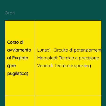
Orari
Corso di
avviamento
Lunedì : Circuito di potenziamento
al Pugilato
Mercoledì: Tecnica e precisione
(pre
Venerdì: Tecnica e sparring
pugilistica)