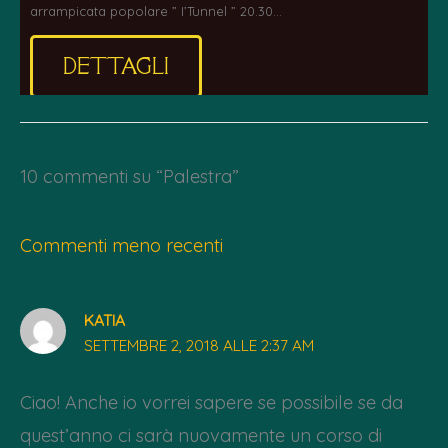
arrampicata popolare ” I’Tunnel ” 20.30…
DETTAGLI
10 commenti su “Palestra”
Commenti
Commenti meno recenti
più
recenti
KATIA
SETTEMBRE 2, 2018 ALLE 2:37 AM
Ciao! Anche io vorrei sapere se possibile se da
quest’anno ci sarà nuovamente un corso di