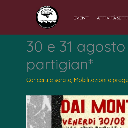
Vai
al
EVENTI
ATTIVITÀ SET
contenuto
30 e 31 agosto 
partigian*
Concerti e serate
,
Mobilitazioni e proge