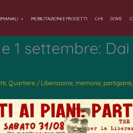
TIMANALI
MOBILITAZIONI E PROGETTI
CHI
DOVE
C
e 1 settembre: Dai 
tti
,
Quartiere
/
Liberazione
,
memoria
,
partigiane