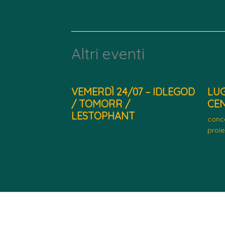
Altri eventi
VEMERDÌ 24/07 – IDLEGOD
LUG
/ TOMORR /
CE
LESTOPHANT
conce
proie