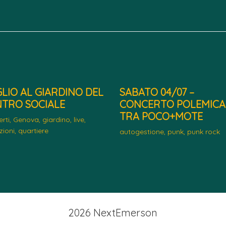
LIO AL GIARDINO DEL
SABATO 04/07 –
NTRO SOCIALE
CONCERTO POLEMICA
TRA POCO+MOTE
rti
,
Genova
,
giardino
,
live
,
zioni
,
quartiere
autogestione
,
punk
,
punk rock
2026 NextEmerson