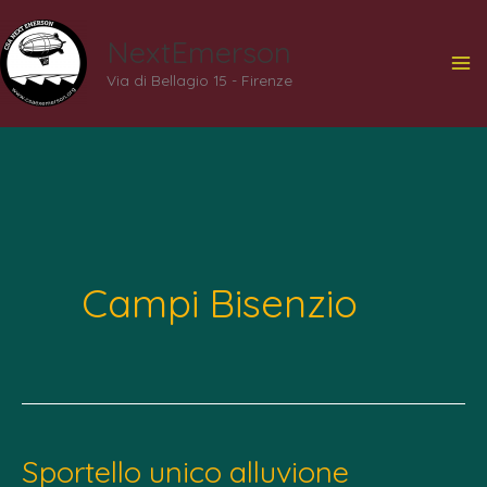
Vai
NextEmerson
al
Via di Bellagio 15 - Firenze
contenuto
Campi Bisenzio
Sportello unico alluvione