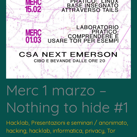
Merc 1 marzo –
Nothing to hide #1
Hacklab
,
Presentazioni e seminari
/
anonimato
,
hacking
,
hacklab
,
informatica
,
privacy
,
Tor