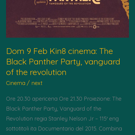
Dom 9 Feb Kin8 cinema: The
Black Panther Party, vanguard
of the revolution
Cinema
/
next
Ore 20.30 apericena Ore 21.30 Proiezione: The
Black Panther Party, Vanguard of the
Revolution regia Stanley Nelson Jr – 115′ eng
sottotitoli ita Documentario del 2015. Combina