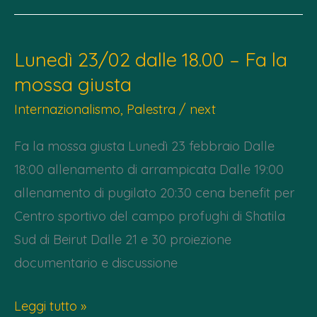
–
Proiezione
Lunedì 23/02 dalle 18.00 – Fa la
“Anche
mossa giusta
quando
fuori
Internazionalismo
,
Palestra
/
next
piove”
Fa la mossa giusta Lunedì 23 febbraio Dalle
18:00 allenamento di arrampicata Dalle 19:00
allenamento di pugilato 20:30 cena benefit per
Centro sportivo del campo profughi di Shatila
Sud di Beirut Dalle 21 e 30 proiezione
documentario e discussione
Lunedì
Leggi tutto »