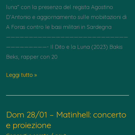
luna” con la presenza del regista Agostino
D’Antonio e aggiornamento sulle mobiitazioni di
A Foras contro le basi militari in Sardegna
———————————————————————————
—————————- Il Dito e la Luna (2023) Bakis
Beks, rapper con 20
Mercoledì
Leggi tutto »
24
luglio
–
Dom 28/01 – Matinhell: concerto
Presentazione
e proiezione
comitato
“No