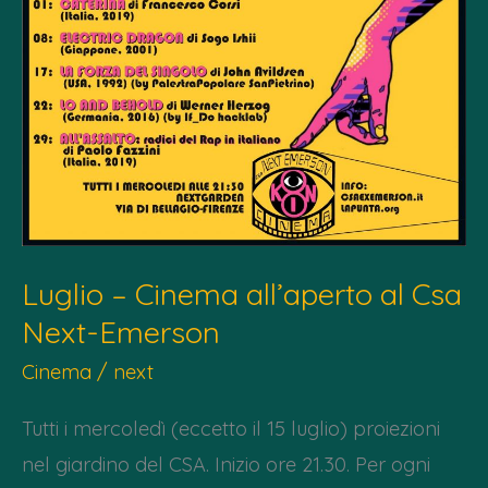
the
news
Luglio – Cinema all’aperto al Csa
Next-Emerson
Cinema
/
next
Tutti i mercoledì (eccetto il 15 luglio) proiezioni
nel giardino del CSA. Inizio ore 21.30. Per ogni