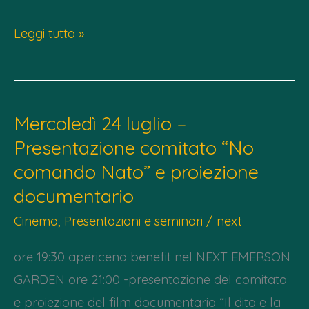
Sabato
Leggi tutto »
17/01
dalle
18.00:
Mercoledì 24 luglio –
Buck
Presentazione comitato “No
the
comando Nato” e proiezione
wall
–
documentario
Krump
Cinema
,
Presentazioni e seminari
/
next
ore 19:30 apericena benefit nel NEXT EMERSON
GARDEN ore 21:00 -presentazione del comitato
e proiezione del film documentario “Il dito e la