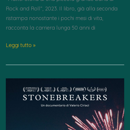
Rock and Roll“, 2023. Il libro, già alla seconda
ristampa nonostante i pochi mesi di vita,
racconta la carriera lunga 50 anni di
Giov
Leggi tutto »
29
giugno
–
Presentazione
libro
“Matto.
Storia
di