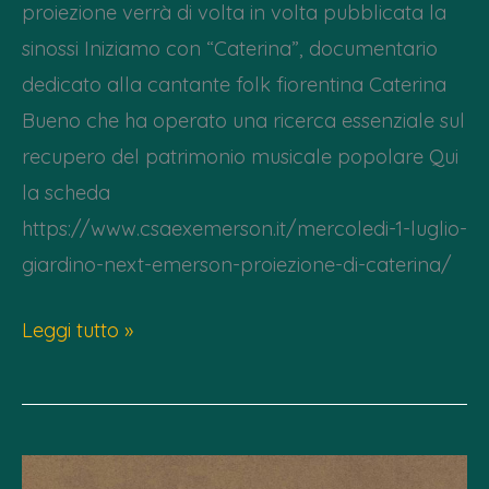
proiezione verrà di volta in volta pubblicata la
sinossi Iniziamo con “Caterina”, documentario
dedicato alla cantante folk fiorentina Caterina
Bueno che ha operato una ricerca essenziale sul
recupero del patrimonio musicale popolare Qui
la scheda
https://www.csaexemerson.it/mercoledi-1-luglio-
giardino-next-emerson-proiezione-di-caterina/
Luglio
Leggi tutto »
–
Cinema
all’aperto
al