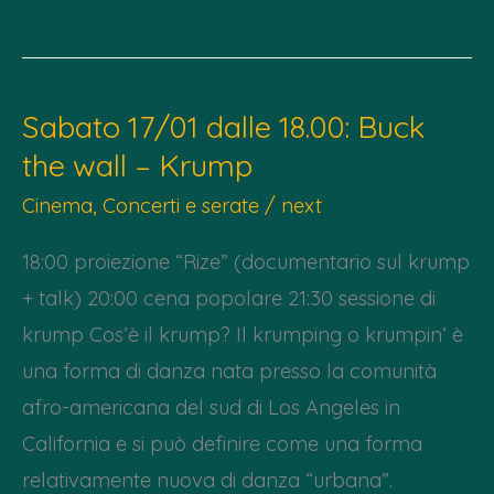
23/02
dalle
18.00
Sabato 17/01 dalle 18.00: Buck
–
the wall – Krump
Fa
la
Cinema
,
Concerti e serate
/
next
mossa
18:00 proiezione “Rize” (documentario sul krump
giusta
+ talk) 20:00 cena popolare 21:30 sessione di
krump Cos’è il krump? Il krumping o krumpin’ è
una forma di danza nata presso la comunità
afro-americana del sud di Los Angeles in
California e si può definire come una forma
relativamente nuova di danza “urbana”.