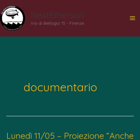
Vai
NextEmerson
al
Via di Bellagio 15 - Firenze
contenuto
documentario
Lunedì 11/05 – Proiezione “Anche