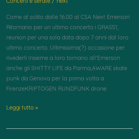
Concerti e serate
/
next
comando
Come al solito dalle 16.00 al CSA Next Emerson
Nato”
Ritornano per un ultimo concerto i GRASS1,
e
reunion per una sola data dopo 7 anni dal loro
proiezione
ultimo concerto. Ultimissima(?) occasione per
documentario
rivederli Insieme a loro tornano all’Emerson
anche gli SHITTY LIFE da Parma,AWARE skate
punk da Genova per la prima volta a
FirenzeKRIPTOGEN RUNDFUNK drone
Dom
Leggi tutto »
28/01
–
Matinhell: