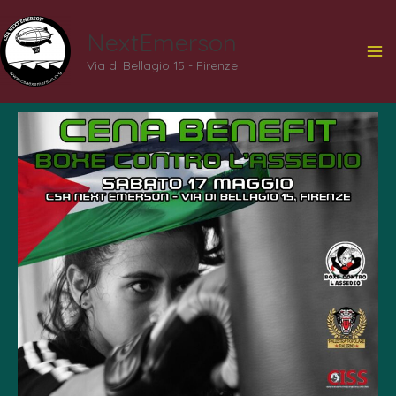
Vai
NextEmerson
al
Via di Bellagio 15 - Firenze
contenuto