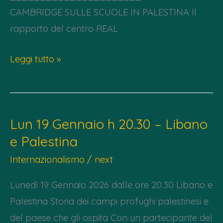
CAMBRIDGE SULLE SCUOLE IN PALESTINA Il
rapporto del centro REAL
Lunedì
Leggi tutto »
30
Marzo
–
Lun 19 Gennaio h 20.30 – Libano
Cena
e Palestina
per
sostenere
Internazionalismo
/
next
una
Lunedì 19 Gennaio 2026 dalle ore 20.30 Libano e
scuola
Palestina Storia dei campi profughi palestinesi e
in
del paese che gli ospita Con un partecipante del
Cisgiordania