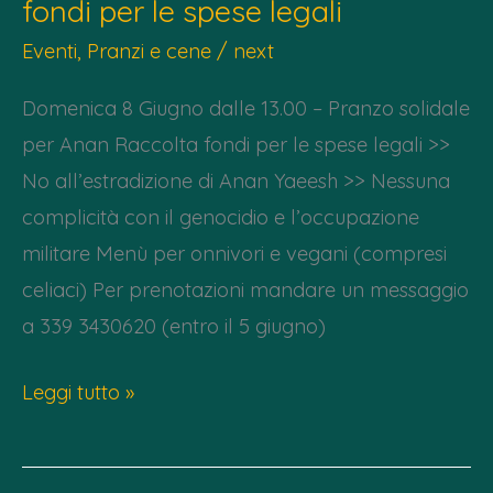
fondi per le spese legali
per
Gaza”
Eventi
,
Pranzi e cene
/
next
+
Domenica 8 Giugno dalle 13.00 – Pranzo solidale
reading
per Anan Raccolta fondi per le spese legali >>
poesie
No all’estradizione di Anan Yaeesh >> Nessuna
+
complicità con il genocidio e l’occupazione
Electric
militare Menù per onnivori e vegani (compresi
Storm
celiaci) Per prenotazioni mandare un messaggio
a 339 3430620 (entro il 5 giugno)
Domenica
Leggi tutto »
8
Giugno