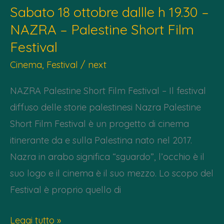
Sabato 18 ottobre dallle h 19.30 –
–
NAZRA – Palestine Short Film
Presentazione
Festival
nuovo
dossier
Cinema
,
Festival
/
next
di
NAZRA Palestine Short Film Festival – Il festival
“Sanitari
diffuso delle storie palestinesi Nazra Palestine
per
Short Film Festival è un progetto di cinema
Gaza”
itinerante da e sulla Palestina nato nel 2017.
Nazra in arabo significa “sguardo”, l’occhio è il
suo logo e il cinema è il suo mezzo. Lo scopo del
Festival è proprio quello di
Sabato
Leggi tutto »