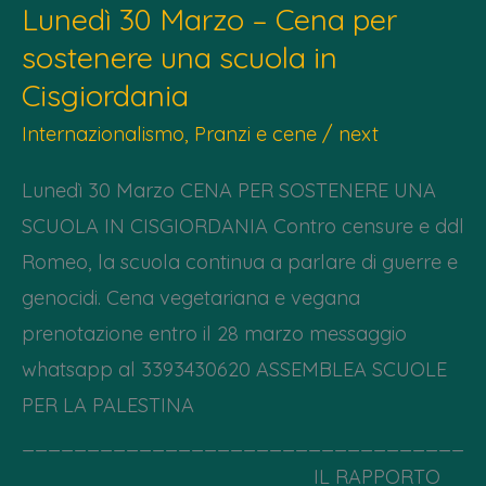
Lunedì 30 Marzo – Cena per
–
sostenere una scuola in
Dai
Cisgiordania
monti
ai
Internazionalismo
,
Pranzi e cene
/
next
piani
Lunedì 30 Marzo CENA PER SOSTENERE UNA
partigian*
SCUOLA IN CISGIORDANIA Contro censure e ddl
Romeo, la scuola continua a parlare di guerre e
genocidi. Cena vegetariana e vegana
prenotazione entro il 28 marzo messaggio
whatsapp al 3393430620 ASSEMBLEA SCUOLE
PER LA PALESTINA
__________________________________
______________________ IL RAPPORTO