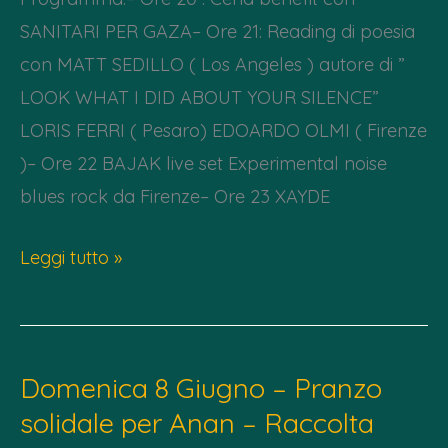
–
SANITARI PER GAZA– Ore 21: Reading di poesia
Radio
con MATT SEDILLO ( Los Angeles ) autore di ”
Wombat
LOOK WHAT I DID ABOUT YOUR SILENCE”
–
LORIS FERRI ( Pesaro) EDOARDO OLMI ( Firenze
Gaza
)– Ore 22 BAJAK live set Experimental noise
(A)live
blues rock da Firenze– Ore 23 XAYDE
Mer
Leggi tutto »
09/07
–
Cena
Domenica 8 Giugno – Pranzo
benefit
solidale per Anan – Raccolta
“sanitari