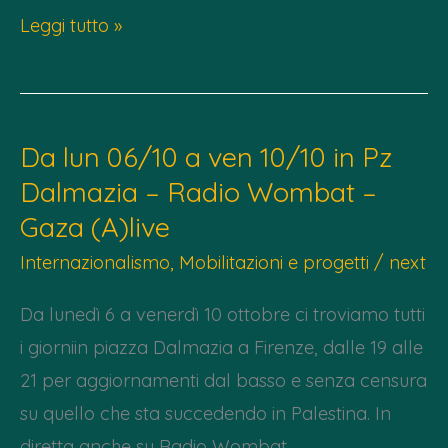
Sab
Leggi tutto »
11/10
–
Cena
Da lun 06/10 a ven 10/10 in Pz
benefit
Dalmazia – Radio Wombat –
per
Gaza (A)live
C.A.S.A.
Comunità
Internazionalismo
,
Mobilitazioni e progetti
/
next
Agricola
Da lunedì 6 a venerdì 10 ottobre ci troviamo tutti
di
i giorniin piazza Dalmazia a Firenze, dalle 19 alle
Solidarietà
21 per aggiornamenti dal basso e senza censura
Attiva
su quello che sta succedendo in Palestina. In
diretta anche su Radio Wombat