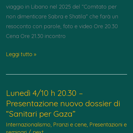
viaggio in Libano nel 2025 del “Comitato per
non dimenticare Sabra e Shatila” che farà un
resoconto con parole, foto e video Ore 20.30
Cena Ore 21.30 incontro
Lun
Leggi tutto »
19
Gennaio
h
Lunedì 4/10 h 20.30 –
20.30
Presentazione nuovo dossier di
–
“Sanitari per Gaza”
Libano
e
Internazionalismo
,
Pranzi e cene
,
Presentazioni e
Palestina
seminari
/
next