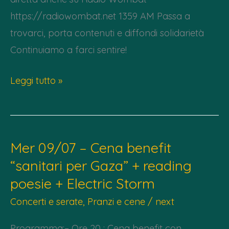
https://radiowombat.net 1359 AM Passa a
trovarci, porta contenuti e diffondi solidarietà
Continuiamo a farci sentire!
Da
Leggi tutto »
lun
06/10
a
Mer 09/07 – Cena benefit
ven
“sanitari per Gaza” + reading
10/10
poesie + Electric Storm
in
Pz
Concerti e serate
,
Pranzi e cene
/
next
Dalmazia
Programma:– Ore 20 : Cena benefit con