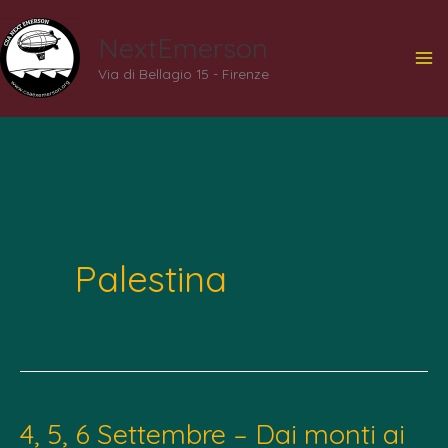
Vai
NextEmerson
al
Via di Bellagio 15 - Firenze
contenuto
Palestina
4, 5, 6 Settembre – Dai monti ai