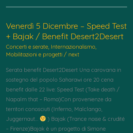
Dicembre
–
Venerdì 5 Dicembre – Speed Test
Presentazione
+ Bajak / Benefit Desert2Desert
Desert
To
Concerti e serate
,
Internazionalismo
,
Mobilitazioni e progetti
/
next
Desert
–
Serata benefit Desert2Desert Una carovana in
Carovana
sostegno del popolo Saharawi ore 20 cena
solidale
benefit dalle 22 live: Speed Test (Take death /
col
Napalm that – Roma)Con provenienze da
popolo
territori conosciuti (Inferno, Malclango,
Saharawi
Juggernaut…
) Bajak (Trance noise & crudité
– Firenze)Bajak è un progetto di Simone