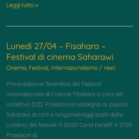
Lunedì
Leggi tutto »
29/06
–
Cuba
Lunedì 27/04 – Fisahara –
is
Festival di cinema Saharawi
next
?
Cinema
,
Festival
,
Internazionalismo
/
next
Prima edizione fiorentina del Festival
Internazionale di Cinema FiSahara a cura del
collettivo D2D. Proiezioni in sostegno al popolo
Saharawi di corti e lungometraggi scelti dalle
curatrici del festival. h 20.00 Cena benefit h 21.00
Proiezioni di: