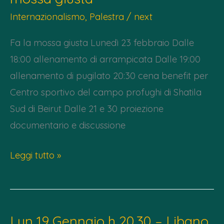
sostenere
Internazionalismo
,
Palestra
/
next
una
Fa la mossa giusta Lunedì 23 febbraio Dalle
scuola
18:00 allenamento di arrampicata Dalle 19:00
in
allenamento di pugilato 20:30 cena benefit per
Cisgiordania
Centro sportivo del campo profughi di Shatila
Sud di Beirut Dalle 21 e 30 proiezione
documentario e discussione
Lunedì
Leggi tutto »
23/02
dalle
18.00
Lun 19 Gennaio h 20.30 – Libano
–