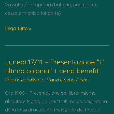
Vassallo / Lampreda (batteria, percussioni,
cassa armonica fai-da-te)
Venerdì
Leggi tutto »
5
Dicembre
–
Lunedì 17/11 – Presentazione “L’
Speed
ultima colonia” + cena benefit
Test
+
Internazionalismo
,
Pranzi e cene
/
next
Bajak
Ore 19.00 – Presentazione del libro insieme
/
all’autore Mattia Baldini “L’ultima colonia. Storia
Benefit
della lotta di autodeterminazione del Popolo
Desert2Desert