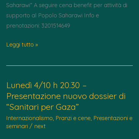
Saharawi” A seguire cena benefit per attività di
supporto al Popolo Saharawi Info e
prenotazioni: 3201514649
Lunedì
Leggi tutto »
17/11
–
Presentazione
Lunedì 4/10 h 20.30 –
“L’
Presentazione nuovo dossier di
ultima
“Sanitari per Gaza”
colonia”
+
Internazionalismo
,
Pranzi e cene
,
Presentazioni e
cena
seminari
/
next
benefit