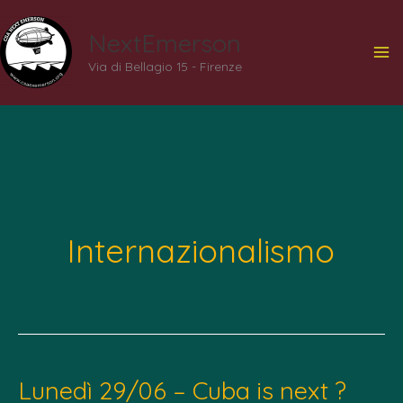
Vai
NextEmerson
al
Via di Bellagio 15 - Firenze
contenuto
Internazionalismo
Lunedì 29/06 – Cuba is next ?