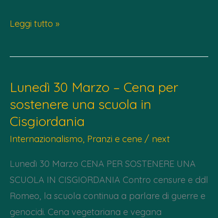
Lunedì
Leggi tutto »
27/04
–
Fisahara
Lunedì 30 Marzo – Cena per
–
sostenere una scuola in
Festival
Cisgiordania
di
cinema
Internazionalismo
,
Pranzi e cene
/
next
Saharawi
Lunedì 30 Marzo CENA PER SOSTENERE UNA
SCUOLA IN CISGIORDANIA Contro censure e ddl
Romeo, la scuola continua a parlare di guerre e
genocidi. Cena vegetariana e vegana