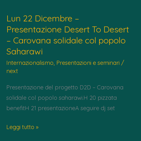
h
Lun 22 Dicembre –
20.30
Presentazione Desert To Desert
–
– Carovana solidale col popolo
Libano
e
Saharawi
Palestina
Internazionalismo
,
Presentazioni e seminari
/
next
Presentazione del progetto D2D – Carovana
solidale col popolo saharawi.H 20 pizzata
benefitH 21 presentazioneA seguire dj set
Lun
Leggi tutto »
22