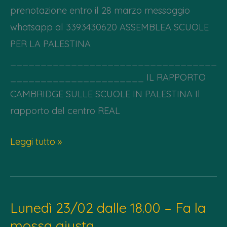
prenotazione entro il 28 marzo messaggio
whatsapp al 3393430620 ASSEMBLEA SCUOLE
PER LA PALESTINA
__________________________________
______________________ IL RAPPORTO
CAMBRIDGE SULLE SCUOLE IN PALESTINA Il
rapporto del centro REAL
Lunedì
Leggi tutto »
30
Marzo
–
Lunedì 23/02 dalle 18.00 – Fa la
Cena
mossa giusta
per