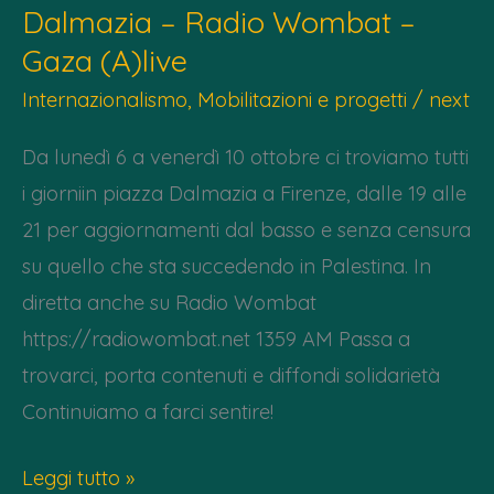
Dalmazia – Radio Wombat –
Presentazione
Gaza (A)live
nuovo
dossier
Internazionalismo
,
Mobilitazioni e progetti
/
next
di
Da lunedì 6 a venerdì 10 ottobre ci troviamo tutti
“Sanitari
i giorniin piazza Dalmazia a Firenze, dalle 19 alle
per
21 per aggiornamenti dal basso e senza censura
Gaza”
su quello che sta succedendo in Palestina. In
diretta anche su Radio Wombat
https://radiowombat.net 1359 AM Passa a
trovarci, porta contenuti e diffondi solidarietà
Continuiamo a farci sentire!
Da
Leggi tutto »