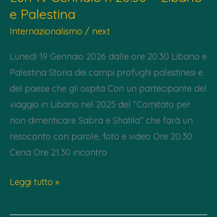
e Palestina
Fa
la
Internazionalismo
/
next
mossa
Lunedì 19 Gennaio 2026 dalle ore 20.30 Libano e
giusta
Palestina Storia dei campi profughi palestinesi e
del paese che gli ospita Con un partecipante del
viaggio in Libano nel 2025 del “Comitato per
non dimenticare Sabra e Shatila” che farà un
resoconto con parole, foto e video Ore 20.30
Cena Ore 21.30 incontro
Lun
Leggi tutto »
19
Gennaio