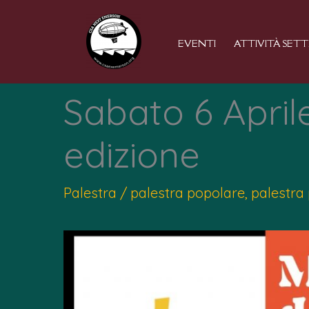
Vai
al
EVENTI
ATTIVITÀ SET
contenuto
Sabato 6 April
edizione
Palestra
/
palestra popolare
,
palestra