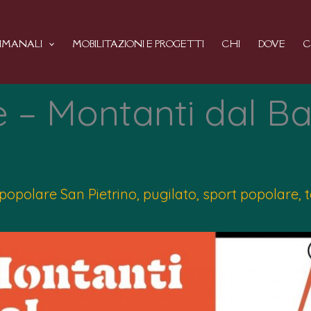
TIMANALI
MOBILITAZIONI E PROGETTI
CHI
DOVE
C
e – Montanti dal B
 popolare San Pietrino
,
pugilato
,
sport popolare
,
t